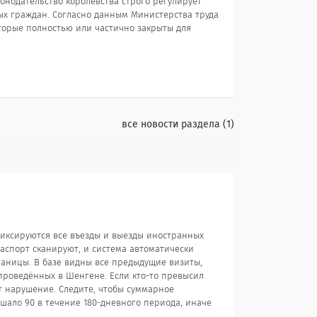
онодательство королевства строго регулирует
ых граждан. Согласно данным Министерства труда
оторые полностью или частично закрыты для
все новости раздела
1
фиксируются все въезды и выезды иностранных
аспорт сканируют, и система автоматически
раницы. В базе видны все предыдущие визиты,
проведённых в Шенгене. Если кто-то превысил
ит нарушение. Следите, чтобы суммарное
шало 90 в течение 180-дневного периода, иначе