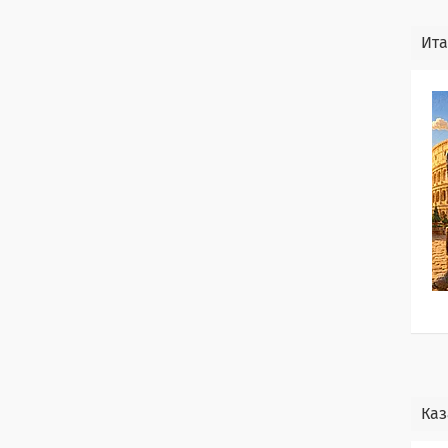
Ит
Каз