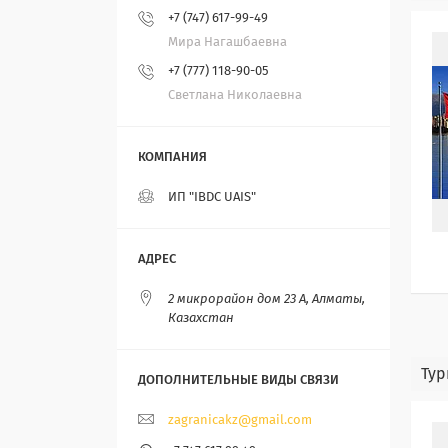
+7 (747) 617-99-49
Мира Нагашбаевна
+7 (777) 118-90-05
Светлана Николаевна
ИП "IBDC UAIS"
2 микрорайон дом 23 А, Алматы,
Казахстан
Тур
zagranicakz@gmail.com