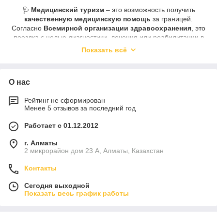
🩺
Медицинский туризм
– это возможность получить
качественную медицинскую помощь
за границей.
Согласно
Всемирной организации здравоохранения
, это
поездка с целью диагностики, лечения или реабилитации в
ведущих клиниках мира.
Показать всё
✨ Почему люди выбирают лечение за границей?
✔️ Высокий уровень медицинских услуг 🔝
✔️ Современное оборудование и инновационные методы 🏥
О нас
✔️ Высококвалифицированные специалисты 👨‍⚕️👩‍⚕️
✔️ Второе мнение от ведущих врачей 🌍
Рейтинг не сформирован
✔️ Комфортный сервис и забота о пациентах 💙
Менее 5 отзывов за последний год
🚀 Доверьте свое здоровье профессионалам и получите
Работает с 01.12.2012
лучшую медицинскую помощь
за границей! 🌿✨
г. Алматы
2 микрорайон дом 23 А, Алматы, Казахстан
Контакты
Сегодня выходной
Показать весь график работы