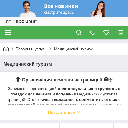
ИП "IBDC UAIS"
Товары и услуги
Медицинский туризм
Медицинский туризм
🌍 Организация лечения за границей 🏥✈️
Занимаюсь организацией
индивидуальных и групповых
поездок
для лечения и получения медицинских услуг за
границей. Это отличная возможность
совместить отдых
с
качественной медицинской помощью
в лучших клиниках
мира!
Показать всё
💙
Что я предлагаю:
✅
Подбор врача и клиники
под ваш диагноз и пожелания