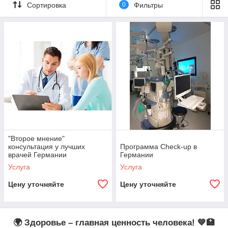
✅
Честные и прозрачные цены
+ сравнение стоимости
Сортировка
0
Фильтры
услуг
✅
Оформление медицинской визы
для пациента и
сопровождающих
✅
Полное визовое сопровождение
для комфортного
путешествия
✅
Консультации, диагностика, реабилитация,
оздоровление
💬 Обращайтесь за консультацией – подберём лучшее
решение для вашего здоровья! 🩺✨
"Второе мнение"
консультация у лучших
Программа Check-up в
врачей Германии
Германии
Услуга
Услуга
Цену уточняйте
Цену уточняйте
🌍 Здоровье – главная ценность человека! 💙🏥