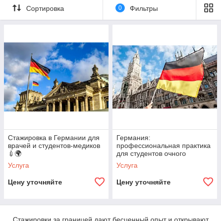
Сортировка
0
Фильтры
Стажировка в Германии для
Германия:
врачей и студентов-медиков
профессиональная практика
💉🌍
для студентов очного
отделения
Услуга
Услуга
Цену уточняйте
Цену уточняйте
Стажировки за границей дают бесценный опыт и открывают