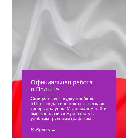
Официальная работа
в Польше
Официальное трудоустройство
в Польше для иностранных граждан
теперь доступно. Мы поможем найти
высокооплачиваемую работу с
удобным трудовым графиком.
Выбрать →