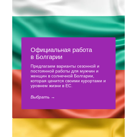
Официальная работа
в Болгарии
Предлагаем варианты сезонной и
постоянной работы для мужчин и
женщин в солнечной Болгарии,
которая ценится своими курортами и
уровнем жизни в ЕС.
Выбрать →