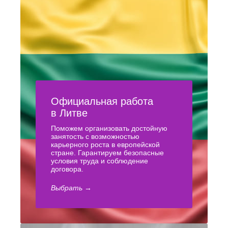
Официальная работа
в Литве
Поможем организовать достойную
занятость с возможностью
карьерного роста в европейской
стране. Гарантируем безопасные
условия труда и соблюдение
договора.
Выбрать →