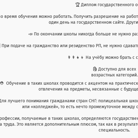
🏆 Диплом государственного о
⠀
Во время обучения можно работать. Получить разрешение на работ
один день на государственном сайте. Други
⠀
📣 По окончании школы никогда больше не нужно ра
⠀
 При подаче на гражданство или резиденство РП, не нужно сдават
👨‍👨‍👧‍👦 На учёбу можно брать с 
⠀
🗿 Доступно для всех
возрастных категорий.
⛑ Обучение в таких школах проводится с акцентом на практическ
отвлечения на предметы, несвязанные с будущ
⠀
Для лучшего понимания гражданами стран СНГ: полицеальная шко
или «колледжей», то есть нечто промежуточное между
⠀
рофессии, получаемые в таких школах, определяются государствен
а труда. Это является дополнительным плюсом, так как в результа
специальность.
⠀