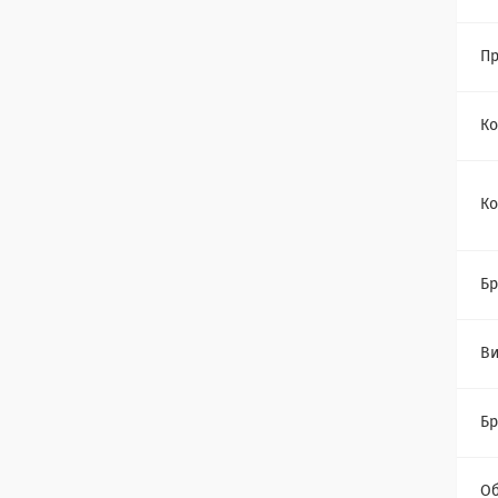
Пр
Ко
Ко
Бр
Ви
Бр
Об