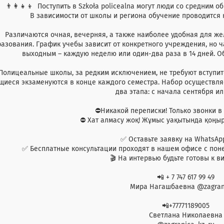
👨‍👩‍👧‍👦 Поступить в Szkoła policealna могут люди со средним
В зависимости от школы и региона обучение проводится 
⠀
 Различаются очная, вечерняя, а также наиболее удобная для ж
азования. График учебы зависит от конкретного учреждения, но 
выходным – каждую неделю или один-два раза в 14 дней. Об
⠀
Полицеальные школы, за редким исключением, не требуют вступите
щиеся экзаменуются в конце каждого семестра. Набор осуществляе
два этапа: с начала сентября ил
⠀
⛔️Никакой переписки! Только звонки в
⛔️ Хат алмасу жоқ! Жұмыс уақытында қоң
⠀
✅ Оставьте заявку на WhatsA
✅ Бесплатные консультации проходят в нашем офисе с понед
🎬 На интервью будьте готовы к в
⠀
📲 + 7 747 617 99 49
Мира Нагашбаевна @zagran
⠀
📲+77771189005
Светлана Николаевна