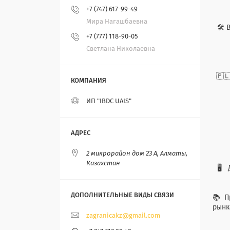
+7 (747) 617-99-49
Мира Нагашбаевна
🛠 
+7 (777) 118-90-05
Светлана Николаевна
🇵
ИП "IBDC UAIS"
2 микрорайон дом 23 А, Алматы,
Казахстан
🖥 
📚 П
рынк
zagranicakz@gmail.com