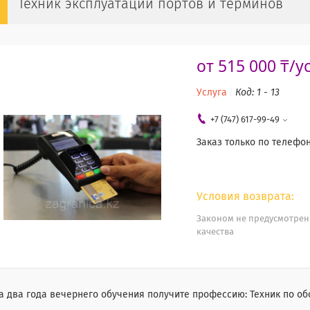
Техник эксплуатации портов и терминов
от
515 000 ₸/у
Услуга
Код:
1 - 13
+7 (747) 617-99-49
Заказ только по телефо
Законом не предусмотрен
качества
За два года вечернего обучения получите профессию: Техник по о
⠀