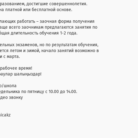
 образованием, достигшие совершеннолетия.
на платной или бесплатной основе.
елающих работать – заочная форма получения
чаще всего заочникам предлагаются занятия по
щая длительность обучения 1-2 года.
льных экзаменов, но по результатам обучения,
тся летом и зимой, начало занятий возможно в
и с марта.
 рабочее время!
ыраулар шалыңыздар!
pp/школа
ельника по пятницу с 10.00 до 14.00.
идео звонку
icakz