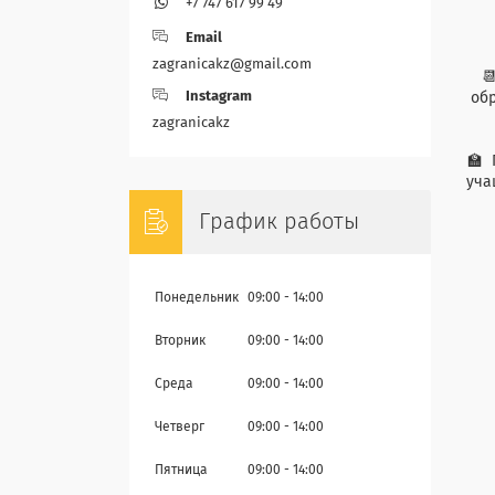
+7 747 617 99 49
Email
zagranicakz@gmail.com

Instagram
обр
zagranicakz
🏫 
уча
График работы
Понедельник
09:00
14:00
Вторник
09:00
14:00
Среда
09:00
14:00
Четверг
09:00
14:00
Пятница
09:00
14:00