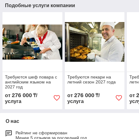
Подобные услуги компании
Требуются шеф повара с
Требуются пекари на
Тре
английским языком на
летний сезон 2027 года
летн
2027 год
276 000
276 000
от
₸/
от
₸/
от
услуга
услуга
усл
О нас
Рейтинг не сформирован
Менее 5 отзывов за последний год