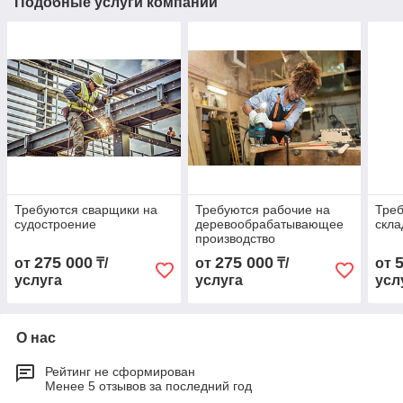
Подобные услуги компании
Требуются сварщики на
Требуются рабочие на
Треб
судостроение
деревообрабатывающее
скла
производство
275 000
275 000
от
₸/
от
₸/
от
услуга
услуга
усл
О нас
Рейтинг не сформирован
Менее 5 отзывов за последний год