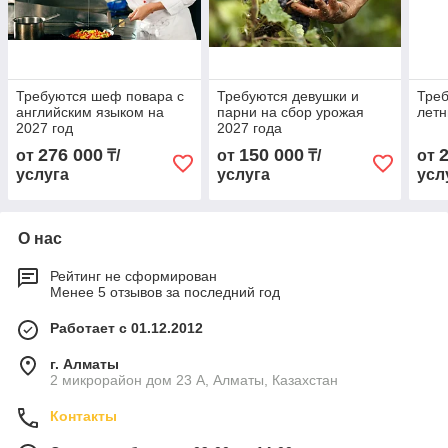
Требуются шеф повара с
Требуются девушки и
Треб
английским языком на
парни на сбор урожая
летн
2027 год
2027 года
276 000
150 000
от
₸/
от
₸/
от
услуга
услуга
усл
О нас
Рейтинг не сформирован
Менее 5 отзывов за последний год
Работает с 01.12.2012
г. Алматы
2 микрорайон дом 23 А, Алматы, Казахстан
Контакты