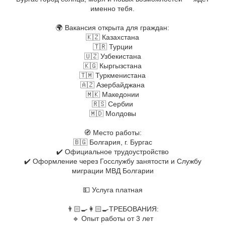
именно тебя.
⠀
🌍 Вакансия открыта для граждан:
🇰🇿 Казахстана
🇹🇷 Турции
🇺🇿 Узбекистана
🇰🇬 Кыргызстана
🇹🇲 Туркменистана
🇦🇿 Азербайджана
🇲🇰 Македонии
🇷🇸 Сербии
🇲🇩 Молдовы
⠀
🧭 Место работы:
🇧🇬 Болгария, г. Бургас
✔️ Официальное трудоустройство
✔️ Оформление через Госслужбу занятости и Службу
миграции МВД Болгарии
⠀
💵 Услуга платная
⠀
👨🏻‍🍳👩🏻‍🍳ТРЕБОВАНИЯ:
🔹 Опыт работы от 3 лет