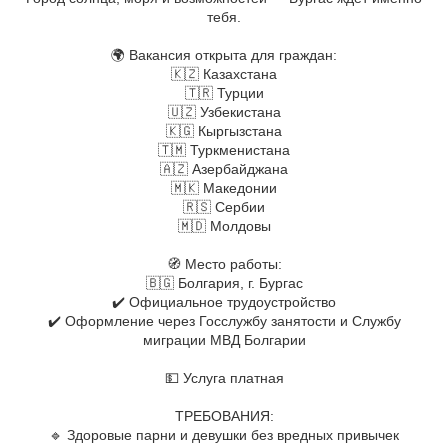
тебя.
⠀
🌍 Вакансия открыта для граждан:
🇰🇿 Казахстана
🇹🇷 Турции
🇺🇿 Узбекистана
🇰🇬 Кыргызстана
🇹🇲 Туркменистана
🇦🇿 Азербайджана
🇲🇰 Македонии
🇷🇸 Сербии
🇲🇩 Молдовы
⠀
🧭 Место работы:
🇧🇬 Болгария, г. Бургас
✔️ Официальное трудоустройство
✔️ Оформление через Госслужбу занятости и Службу
миграции МВД Болгарии
⠀
💵 Услуга платная
⠀
ТРЕБОВАНИЯ:
🔹 Здоровые парни и девушки без вредных привычек