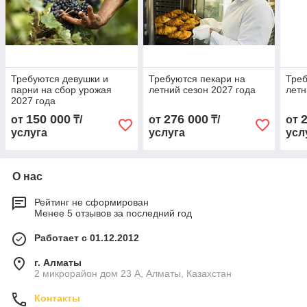
Требуются девушки и
Требуются пекари на
Тре
парни на сбор урожая
летний сезон 2027 года
летн
2027 года
150 000
276 000
от
₸/
от
₸/
от
услуга
услуга
усл
О нас
Рейтинг не сформирован
Менее 5 отзывов за последний год
Работает с 01.12.2012
г. Алматы
2 микрорайон дом 23 А, Алматы, Казахстан
Контакты