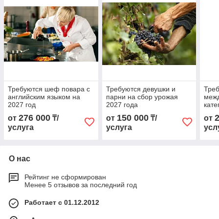
Требуются шеф повара с
Требуются девушки и
Треб
английским языком на
парни на сбор урожая
меж
2027 год
2027 года
кате
276 000
150 000
от
₸/
от
₸/
от
услуга
услуга
усл
О нас
Рейтинг не сформирован
Менее 5 отзывов за последний год
Работает с 01.12.2012