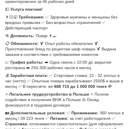
ориентировочно за 45 рабочих дней
💵
Услуга платная!
👨🏻‍🥱
Требования:
✅ Здоровые мужчины и женщины без
вредных привычек ✅ Без возрастных ограничений ✅
Действующий паспорт
🎯
Должность:
Повар 👨‍🍳
📋
Обязанности:
🍹 Опыт работы обязателен 🍹
Приготовление блюд по рецептам шеф-повара 🍹 Выдача
заказов в соответствии с требованиями клиентов
📈
График работы:
➡️ Одна смена с 10:00 до закрытия
ресторана ➡️ 250-300 рабочих часов в месяц
💰
Заработная плата:
✅ Стартовая ставка: 22 - 32 злотых в
час (нетто) ✅ Опытные повара зарабатывают 2500$ и выше в
месяц ✅ В пересчёте:
от 688 715 до 1 000 000 тенге
💸
⭐️
Легальное трудоустройство в Польше
⭐️ Полное
содействие в получении ВНЖ в Польше ⚖️ Оклад
фиксируется в трудовом договоре
🏡
Дополнительные условия:
✅
Проживание:
360 злотых в
месяц / 39 223 тенге ✅
Питание:
за счёт работодателя ✅
Страховка:
оплачивается самостоятельно (для оформления