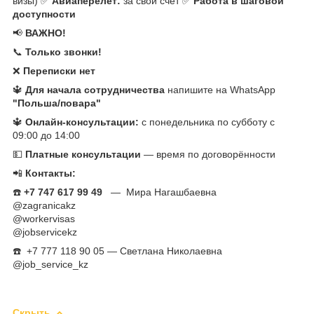
визы) ✅
Авиаперелёт:
за свой счёт ✅
Работа в шаговой
доступности
📢
ВАЖНО!
📞
Только звонки!
❌
Переписки нет
🔱
Для начала сотрудничества
напишите на WhatsApp
"Польша/повара"
🔱
Онлайн-консультации:
с понедельника по субботу с
09:00 до 14:00
💵
Платные консультации
— время по договорённости
📲
Контакты:
☎️
+7 747 617 99 49
— Мира Нагашбаевна
@zagranicakz
@workervisas
@jobservicekz
☎️ +7 777 118 90 05 — Светлана Николаевна
@job_service_kz
Скрыть