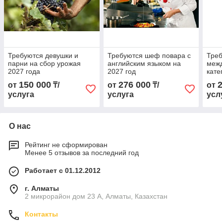
Требуются девушки и
Требуются шеф повара с
Треб
парни на сбор урожая
английским языком на
меж
2027 года
2027 год
кате
150 000
276 000
от
₸/
от
₸/
от
услуга
услуга
усл
О нас
Рейтинг не сформирован
Менее 5 отзывов за последний год
Работает с 01.12.2012
г. Алматы
2 микрорайон дом 23 А, Алматы, Казахстан
Контакты