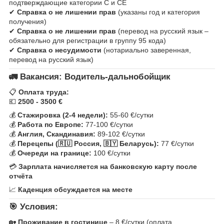
подтверждающие категории C и CE
✔
Справка о не лишении прав
(указаны год и категория
получения)
✔
Справка о не лишении прав
(перевод на русский язык –
обязательно для регистрации в группу 95 кода)
✔
Справка о несудимости
(нотариально заверенная,
перевод на русский язык)
🚛
Вакансия: Водитель-дальнобойщик
📋
Оплата труда:
💶
2500 - 3500 €
💰
Стажировка (2-4 недели):
55-60 €/сутки
💰
Работа по Европе:
77-100 €/сутки
💰
Англия, Скандинавия:
89-102 €/сутки
💰
Перецепы (🇷🇺 Россия, 🇧🇾 Беларусь):
77 €/сутки
💰
Очереди на границе:
100 €/сутки
💳
Зарплата начисляется на банковскую карту после
отчёта
📈
Каденция обсуждается на месте
🎯
Условия:
🏡
Проживание в гостинице
– 8 €/сутки (оплата