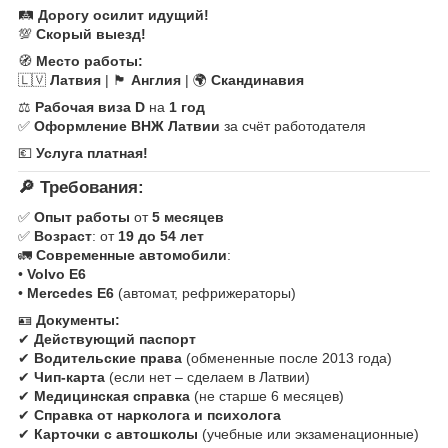
🛤
Дорогу осилит идущий!
💯
Скорый выезд!
🧭
Место работы:
🇱🇻
Латвия
| 🏴
Англия
| 🌍
Скандинавия
⚖
Рабочая виза D
на
1 год
✅
Оформление ВНЖ Латвии
за счёт работодателя
💶
Услуга платная!
🔎
Требования:
✅
Опыт работы
от
5 месяцев
✅
Возраст
: от
19 до 54 лет
🚛
Современные автомобили
:
•
Volvo E6
•
Mercedes E6
(автомат, рефрижераторы)
🪪
Документы:
✔
Действующий паспорт
✔
Водительские права
(обмененные после 2013 года)
✔
Чип-карта
(если нет – сделаем в Латвии)
✔
Медицинская справка
(не старше 6 месяцев)
✔
Справка от нарколога и психолога
✔
Карточки с автошколы
(учебные или экзаменационные)