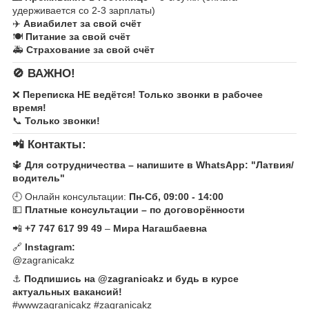
удерживается со 2-3 зарплаты)
✈️
Авиабилет за свой счёт
🍽
Питание за свой счёт
🚑
Страхование за свой счёт
🚫
ВАЖНО!
❌
Переписка НЕ ведётся! Только звонки в рабочее
время!
📞
Только звонки!
📲
Контакты:
🔱
Для сотрудничества – напишите в WhatsApp:
"Латвия/
водитель"
🕘 Онлайн консультации:
Пн-Сб, 09:00 - 14:00
💵
Платные консультации – по договорённости
📲
+7 747 617 99 49
–
Мира Нагашбаевна
🔗
Instagram:
@zagranicakz
⚓
Подпишись на @zagranicakz и будь в курсе
актуальных вакансий!
#wwwzagranicakz #zagranicakz