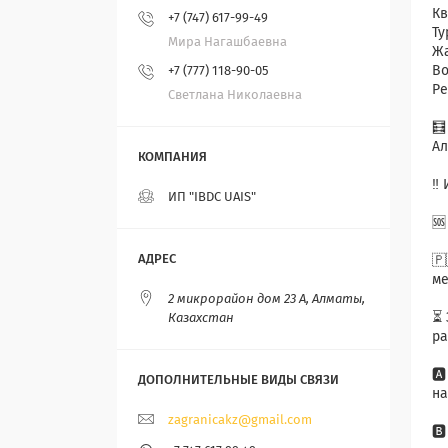
Кв
+7 (747) 617-99-49
Ту
Мира Нагашбаевна
Жа
Во
+7 (777) 118-90-05
Ре
Светлана Николаевна
🧮
Ал
‼️
ИП "IBDC UAIS"
🆘
🇵
ме
2 микрорайон дом 23 А, Алматы,
⏳ 
Казахстан
ра
🅰
на
zagranicakz@gmail.com
🅱