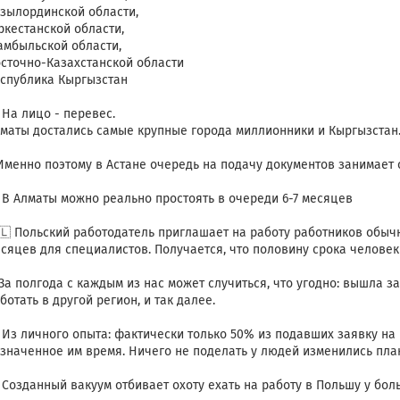
зылординской области,
ркестанской области,
мбыльской области,
сточно-Казахстанской области
спублика Кыргызстан
 На лицо - перевес.
маты достались самые крупные города миллионники и Кыргызстан
 Именно поэтому в Астане очередь на подачу документов занимает о
 В Алматы можно реально простоять в очереди 6-7 месяцев
🇱 Польский работодатель приглашает на работу работников обычно
сяцев для специалистов. Получается, что половину срока человек 
За полгода с каждым из нас может случиться, что угодно: вышла з
ботать в другой регион, и так далее.
️ Из личного опыта: фактически только 50% из подавших заявку на
значенное им время. Ничего не поделать у людей изменились пла
️ Созданный вакуум отбивает охоту ехать на работу в Польшу у бо