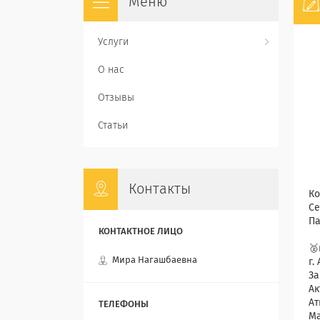
Услуги
О нас
Отзывы
Статьи
Контакты
Ко
Се
Па
🥈
Мира Нагашбаевна
г.
За
Ак
Ат
Ма