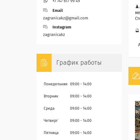
+7 747 617 99 49
♟️
Email
ме
zagranicakz@gmail.com
Ст
Instagram
🔮
zagranicakz
⠀А
График работы
Понедельник
09:00
14:00
Вторник
09:00
14:00
Среда
09:00
14:00
Четверг
09:00
14:00
Пятница
09:00
14:00