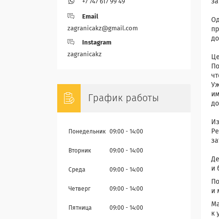
за
+7 747 617 99 49
⠀
Email
Од
zagranicakz@gmail.com
пр
до
Instagram
⠀
zagranicakz
Це
По
чт
Уж
им
График работы
до
⠀
Из
Ре
Понедельник
09:00
14:00
за
⠀
Вторник
09:00
14:00
Де
и 
Среда
09:00
14:00
По
Четверг
09:00
14:00
и 
Ма
Пятница
09:00
14:00
к 