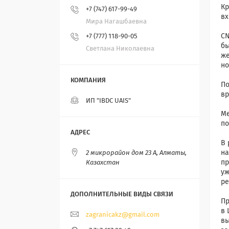
Кр
+7 (747) 617-99-49
вх
Мира Нагашбаевна
⠀
CN
+7 (777) 118-90-05
бы
Светлана Николаевна
же
но
⠀
По
вр
ИП "IBDC UAIS"
⠀
Ме
по
⠀
В 
на
2 микрорайон дом 23 А, Алматы,
пр
Казахстан
уж
ре
⠀
Пр
в 
zagranicakz@gmail.com
вы