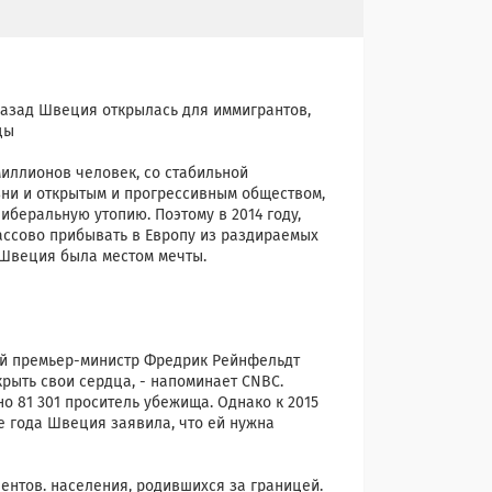
назад Швеция открылась для иммигрантов,
цы
миллионов человек, со стабильной
зни и открытым и прогрессивным обществом,
иберальную утопию. Поэтому в 2014 году,
ассово прибывать в Европу из раздираемых
 Швеция была местом мечты.
ний премьер-министр Фредрик Рейнфельдт
крыть свои сердца, - напоминает CNBC.
о 81 301 проситель убежища. Однако к 2015
же года Швеция заявила, что ей нужна
ентов. населения, родившихся за границей.