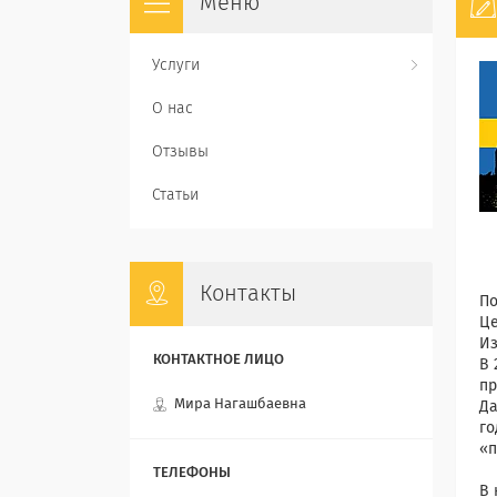
Услуги
О нас
Отзывы
Статьи
Контакты
По
Це
Из
В 
пр
Мира Нагашбаевна
Да
го
«п
⠀
В 