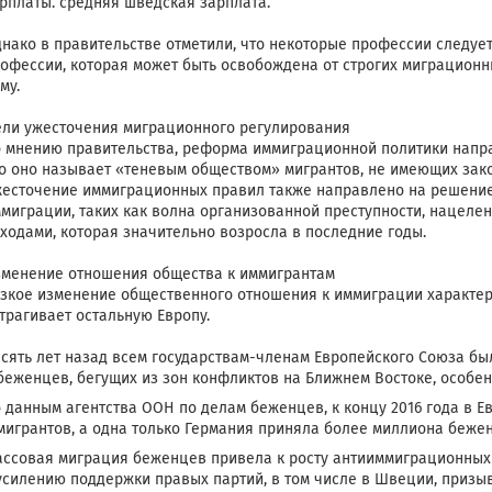
рплаты. средняя шведская зарплата.
нако в правительстве отметили, что некоторые профессии следуе
офессии, которая может быть освобождена от строгих миграционн
му.
ли ужесточения миграционного регулирования
 мнению правительства, реформа иммиграционной политики направ
о оно называет «теневым обществом» мигрантов, не имеющих зако
есточение иммиграционных правил также направлено на решение
миграции, таких как волна организованной преступности, нацеле
ходами, которая значительно возросла в последние годы.
менение отношения общества к иммигрантам
зкое изменение общественного отношения к иммиграции характер
трагивает остальную Европу.
сять лет назад всем государствам-членам Европейского Союза б
беженцев, бегущих из зон конфликтов на Ближнем Востоке, особенн
 данным агентства ООН по делам беженцев, к концу 2016 года в Е
мигрантов, а одна только Германия приняла более миллиона бежен
ссовая миграция беженцев привела к росту антииммиграционных н
усилению поддержки правых партий, в том числе в Швеции, приз