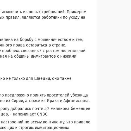
т исключить из новых требований. Примером
ых правил, являются работники по уходу на
лена ​​на борьбу с мошенничеством и тем,
нного права оставаться в стране.
 проблем, связанных с ростом нелегальной
нная на общины иммигрантов с низкими
но не только для Швеции, оно также
ыло предложено принять просителей убежища
о из Сирии, а также из Ирака и Афганистана.
вропу добрались почти 5,2 миллиона беженцев
цев, - напоминает CNBC.
астроений по всему континенту, что привело
ывающих к строгим иммиграционным