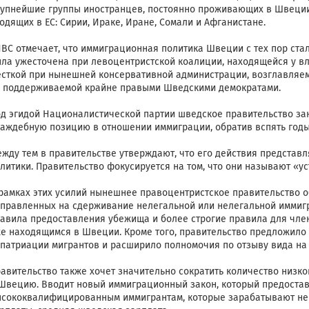
упнейшие группы иностранцев, постоянно проживающих в Швеции,
одящих в ЕС: Сирии, Ираке, Иране, Сомали и Афганистане.
BC отмечает, что иммиграционная политика Швеции с тех пор ста
ла ужесточена при левоцентристской коалиции, находящейся у вла
сткой при нынешней консервативной администрации, возглавляем
 поддерживаемой крайне правыми Шведскими демократами.
д эгидой Националистической партии шведское правительство за
аждебную позицию в отношении иммиграции, обратив вспять годы 
жду тем в правительстве утверждают, что его действия представ
литики. Правительство фокусируется на том, что они называют «у
рамках этих усилий нынешнее правоцентристское правительство о
правленных на сдерживание нелегальной или нелегальной иммигра
авила предоставления убежища и более строгие правила для чле
е находящимся в Швеции. Кроме того, правительство предложило
патриации мигрантов и расширило полномочия по отзыву вида на 
авительство также хочет значительно сократить количество низ
Швецию. Вводит новый иммиграционный закон, который предостав
сококвалифицированным иммигрантам, которые зарабатывают не