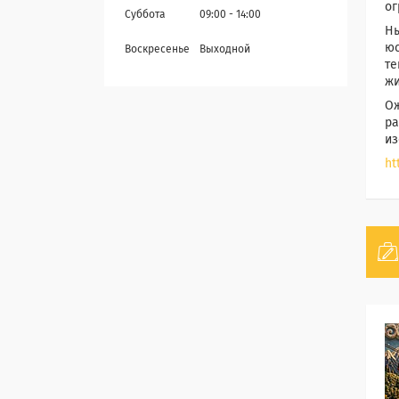
ог
Суббота
09:00
14:00
Ны
юс
Воскресенье
Выходной
те
жи
Ож
ра
из
ht