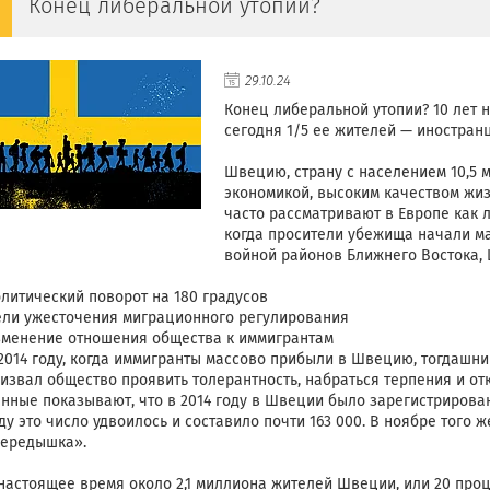
Конец либеральной утопии?
29.10.24
Конец либеральной утопии? 10 лет 
сегодня 1/5 ее жителей — иностран
⠀
Швецию, страну с населением 10,5 
экономикой, высоким качеством жи
часто рассматривают в Европе как л
когда просители убежища начали м
войной районов Ближнего Востока,
⠀
литический поворот на 180 градусов
ли ужесточения миграционного регулирования
менение отношения общества к иммигрантам
2014 году, когда иммигранты массово прибыли в Швецию, тогдаш
извал общество проявить толерантность, набраться терпения и от
нные показывают, что в 2014 году в Швеции было зарегистрирован
ду это число удвоилось и составило почти 163 000. В ноябре того 
ередышка».
настоящее время около 2,1 миллиона жителей Швеции, или 20 проц